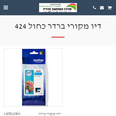
דיו מקורי ברדר כחול 424
CATEGORY:
דיו מקןרי ברדר