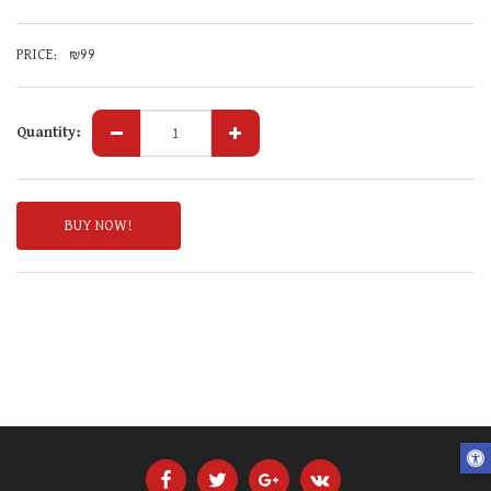
PRICE:
₪
99
Quantity:
BUY NOW!