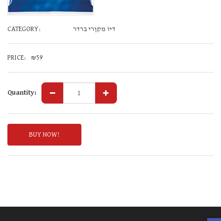
CATEGORY:
דיו מקןרי ברדר
PRICE:
₪
59
Quantity:
BUY NOW!