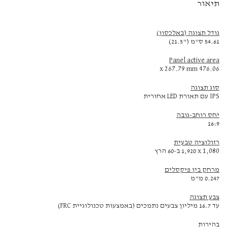
תיאור
גודל תצוגה (באלכסון)
54.61 ס"מ (‎21.5"‎)
Panel active area
476.06 x 267.79 mm
סוג תצוגה
IPS עם תאורת LED אחורית
יחס רוחב-גובה
16:9
רזולוציה טבעית
‎1,920 x 1,080 ב-‏60 הרץ
מרחק בין פיקסלים
0.247 מ"מ
צבע תצוגה
עד 16.7 מיליון צבעים נתמכים (באמצעות טכנולוגיית FRC)
בהירות