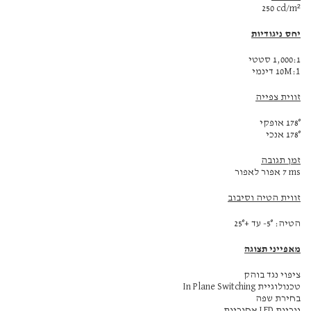
‎250 cd/m²
יחס ניגודיות
1,000:1 סטטי
10M:1 דינמי
זווית צפייה
178° אופקי
178° אנכי
זמן תגובה
‎7 ms‏ אפור לאפור
זווית הטיה וסיבוב
הטיה: ‎-5°‎ עד +25°
מאפייני תצוגה
ציפוי נגד בוהק
טכנולוגיית In Plane Switching‏
בחירת שפה
נוריות LED אחוריות