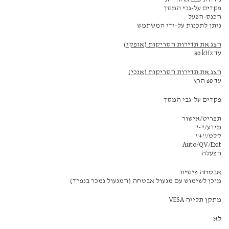
פקדים על-גבי המסך
הכנס-הפעל
ניתן לתכנות על-ידי המשתמש
הצג את תדירות הסריקות (אופקי)
עד ‎80 kHz
הצג את תדירות הסריקות (אנכי)
עד ‎60‏ הרץ
פקדים על-גבי המסך
תפריט/אישור
מידע/"-"
קלט/"+"
Auto/QV/Exit
הפעלה
אבטחה פיסית
מוכן לשימוש עם מנעול אבטחה (המנעול נמכר בנפרד)
מתקן תלייה VESA‏
לא