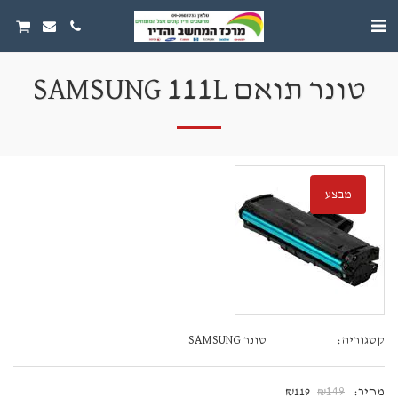
טונר תואם SAMSUNG 111L
מבצע
קטגוריה:
טונר SAMSUNG
מחיר:
149
₪
119
₪