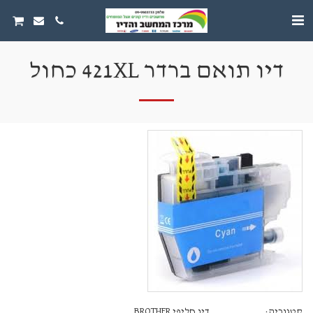
דיו תואם ברדר 421XL כחול
קטגוריה:
דיו חליפי BROTHER