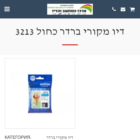
דיו מקורי ברדר כחול 3213
КАТЕГОРИЯ:
דיו מקןרי ברדר